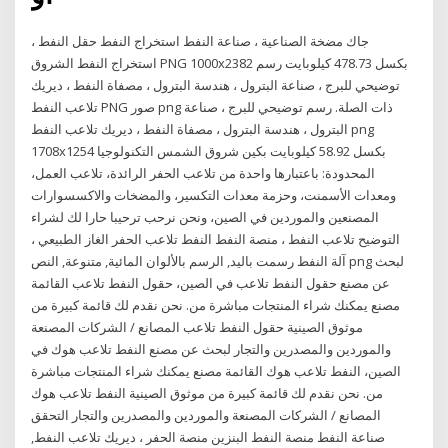
جاك مضخة الصناعية ، صناعة النفط استخراج النفط حقل النفط ،
استخراج النفط الشروق PNG 1000x2382 بكسل 478.73 كيلوبايت رسم
توضيحي للبرج ، صناعة البترول ، هندسة البترول ، مصفاة النفط ، ديريك
تلاعب النفط PNG صور png ذات الصلة. رسم توضيحي للبرج ، صناعة
البترول ، هندسة البترول ، مصفاة النفط ، ديريك تلاعب النفط png
1708x1254 بكسل 58.92 كيلوبايت بكين شروق الشمس التكنولوجيا
المحدودة: باعتبارها واحدة من تلاعب الحفر الرائدة، تلاعب العمل،
ومعدات الأسمنت، وحزمة معدات التكسير، والمضخات والاكسسوارات
المصنعين والموردين في الصين، ونحن نرحب ترحيبا حارا لك لشراء
التوضيح تلاعب النفط ، منصة النفط النفط تلاعب الحفر الغاز الطبيعي ،
آلة النفط رسمت باليد, الرسم بالألوان المائية, متنوعة, النص png لبحث
عن مصنع حقول النفط تلاعب في الصين، حقول النفط تلاعب القائمة
مصنع يمكنك شراء المنتجات مباشرة من. نحن نقدم لك قائمة كبيرة من
موثوق الصينية حقول النفط تلاعب المصانع / الشركات المصنعة
والموردين والمصدرين والتجار لبحث عن مصنع النفط تلاعب هوك في
الصين، النفط تلاعب هوك القائمة مصنع يمكنك شراء المنتجات مباشرة
من. نحن نقدم لك قائمة كبيرة من موثوق الصينية النفط تلاعب هوك
المصانع / الشركات المصنعة والموردين والمصدرين والتجار التحقق
صناعة النفط منصة النفط البنزين منصة الحفر ، ديريك تلاعب النفط,