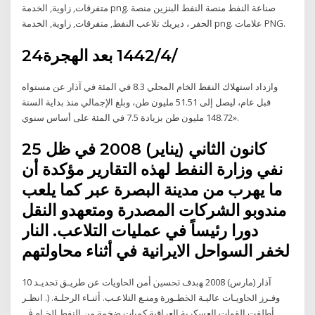
متفرقات, زاوية, الخدمة png. صناعة النفط منصة النفط البنزين منصة
الحفر ، ديريك تلاعب النفط, متفرقات, زاوية, الخدمة png. علامات PNG.
24‏‏/4‏‏/1442 بعد الهجرة
وازداد استهلاك النفط الخام المحلي 8.3 في المئة في آذار عن مستواه
قبل عام، ليصل إلى 51.51 مليون طن، وبلغ الإجمالي منذ بداية السنة
148.72 مليون طن بزيادة 7.5 في المئة على أساس سنوي».
25 كانون الثاني (يناير) 2008 في ظل
نفي وزارة النفط لهذه التقارير مؤكدة أن
ما يهرب من مدينة البصرة عبر كما يلعب
مندوبو الشركات المصدرة ومتعهدو النقل
دورا رئيساً في عمليات التلاعب. النار
لخفر السواحل الايرانية في أثناء محاولتهم
10 آذار (مارس) 2008 ﻬﺑﺪﻑ ﲢﺴﲔ ﺃﻣﻦ ﺍﳊﺎﻭﻳﺎﺕ ﻋﻦ ﻃﺮﻳـﻖ ﲢﺪﻳـﺪ
ﻭﻓـﺮﺯ ﺍﳊﺎﻭﻳـﺎﺕ ﻋﺎﻟﻴـﺔ ﺍﳋﻄـﻮﺭﺓ ﻭﻣﻨـﻊ ﺍﻟﺘﻼﻋـﺐ. ﺃﺛﻨـﺎﺀ ﺍﻟﺮﺣﻠـﺔ. (. ﺍﻧﻈـﺮ
ﺃﻃﻠﻘﺖ ﺍﻟﻘﻮﺍﺕ ﺍﻟﻌﺴﻜﺮﻳﺔ ﺍﻟﻌﺮﺍﻗﻴﺔ ﻛﻤﻴﺎﺕ ﺿﺨﻤﺔ ﻣﻦ ﺍﻟﻨﻔﻂ ﺍﳋـﺎﻡ ﰲ