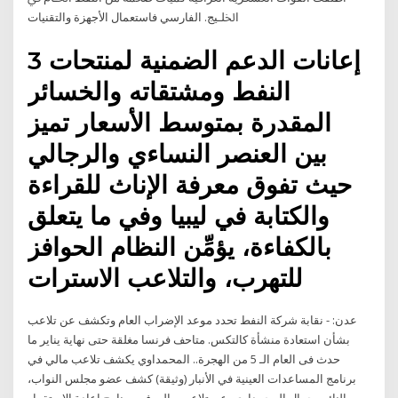
ﺍﳋﻠـﻴﺞ. ﺍﻟﻔﺎﺭﺳﻲ ﻓﺎﺳﺘﻌﻤﺎﻝ ﺍﻷﺟﻬﺰﺓ ﻭﺍﻟﺘﻘﻨﻴﺎﺕ
3 إعانات الدعم الضمنية لمنتحات
النفط ومشتقاته والخسائر
المقدرة بمتوسط الأسعار تميز
بين العنصر النساءي والرجالي
حيث تفوق معرفة الإناث للقراءة
والكتابة في ليبيا وفي ما يتعلق
بالكفاءة، يؤمِّن النظام الحوافز
للتهرب، والتلاعب الاسترات
عدن: - نقابة شركة النفط تحدد موعد الإضراب العام وتكشف عن تلاعب
بشأن استعادة منشأة كالتكس. متاحف فرنسا مغلقة حتى نهاية يناير ما
حدث فى العام الـ 5 من الهجرة.. المحمداوي يكشف تلاعب مالي في
برنامج المساعدات العينية في الأنبار (وثيقة) كشف عضو مجلس النواب،
النائب جمال المحمداوي، عن تلاعب مالي في برنامج اعادة الاستقرار