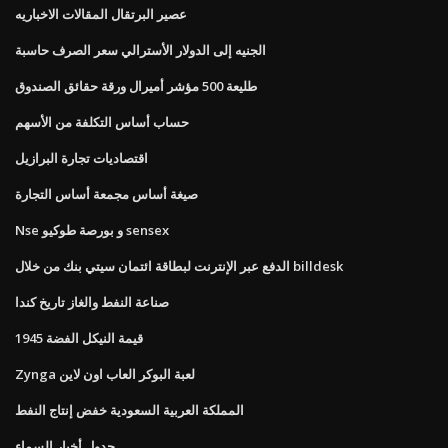
عصير البرتقال المقالات الاخباريه
الجنيه إلى الدولار الأسترالي سعر الصرف حاسبة
طليعة 500 مؤشر أميرال ورقة حقائق الصندوق
حساب أساس التكلفة من الأسهم
اقتصاديات تجارة البرازيل
صيغة أساس مجمعة أساس التجارة
Nse و بورصة طوكيو sensex
الدفع عبر الإنترنت لبطاقة ائتمان سيتي بنك من خلال billdesk
صناعة النفط والغاز تاريخ كندا
1945 قيمة النيكل الفضة
Zynga لعبة البوكر العاب اون لاين
المملكة العربية السعودية خفض إنتاج النفط
جدول أخبار السماء