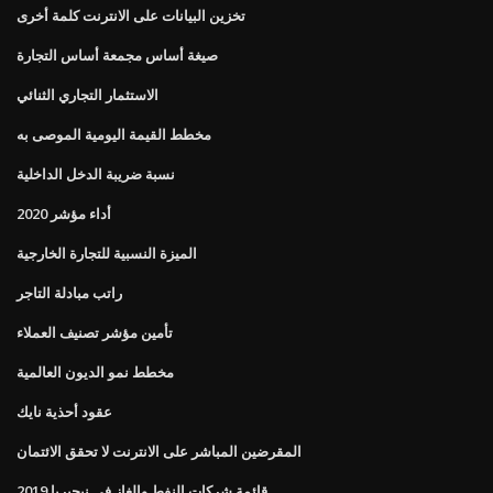
تخزين البيانات على الانترنت كلمة أخرى
صيغة أساس مجمعة أساس التجارة
الاستثمار التجاري الثنائي
مخطط القيمة اليومية الموصى به
نسبة ضريبة الدخل الداخلية
أداء مؤشر 2020
الميزة النسبية للتجارة الخارجية
راتب مبادلة التاجر
تأمين مؤشر تصنيف العملاء
مخطط نمو الديون العالمية
عقود أحذية نايك
المقرضين المباشر على الانترنت لا تحقق الائتمان
قائمة شركات النفط والغاز في نيجيريا 2019