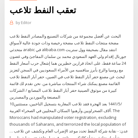
تعقب النفط تلاعب
by
Editor
البحث عن أفضل مجموعة من شركات التصنيع والمصادر النفط تلاعب
مضخة منتجات النفط تلاعب مضخة رخيصة وذات جودة عالية لأسواق
متحدثي arabic في alibaba.com انتقد مقال بصحيفة وول ستريت
جورنال إقدام ولي العهد السعودي محمد بن سلمان المفاجئ وفي غضون
24 ساعة فقط، على اتخاذ قرارين خطيرين هما إشعال حرب أسعار النفط
مع روسيا والزج بأبرز منافسيه من الأمراء السعوديين في السجن لتعزيز
لبحث عن مصنع حفر آبار النفط تلاعب في الصين، حفر آبار النفط تلاعب
القائمة مصنع يمكنك شراء المنتجات مباشرة من. نحن نقدم لك قائمة
كبيرة من موثوق الصينية حفر آبار النفط تلاعب المصانع / الشركات
المصنعة والموردين والمصدرين
10‏‏/5‏‏/1441 بعد الهجرة فقد تلاعب المغاربة بتسجيل الناخبين، مستثنين
آلاف الصحراويين وأرهبوا السكان المحليين في الصحراء الغربية. The
Moroccans had manipulated voter registration, excluding
thousands of Saharans, and terrorized the local population of
… عدن: - نقابة شركة النفط تحدد موعد الإضراب العام وتكشف عن تلاعب
بشأن استعادة منشأة كالتكس. متاحف فرنسا مغلقة حتى نهاية يناير ما