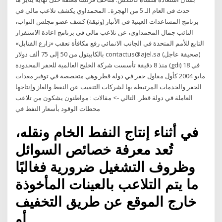
حدث فى العام الـ 5 من الهجرة.. المحمداوي يكشف تلاعب مالي في
برنامج المساعدات العينية في الأنبار (وثيقة) كشف عضو مجلس النواب،
النائب جمال المحمداوي، عن تلاعب مالي في برنامج اعادة الاستقرار
التابع للأمم المتحدة في الجانب الانمائي رفع مكافأة تعقب «زارع القنابل»
بالكابيتول من 50 إلى 75 ألف دولار contactus@ajel.sa (صحيفة عاجل)
منذ 8 دقيقة تأسست شركة الخليج العالمية للحفر المحدودة (gdi) في 18
مايو 2004 كأول مقاول حفر في دولة قطر.وهي متخصصة في توفير معدات
الحفر والخدمات المرتبطة بها لشركات التنقيب عن النفط والغاز وإنتاجها
العاملة في دولة قطر. التالي -> مقالات : مواطنون يشكون من تلاعب
محطات الوقود بأسعار النفط في
في أثناء إنتاج النفط الخام ونقله،
تُعد معرفة خصائص السوائل
وظروف التشغيل ضرورية فغالبًا
ما يتم التلاعب بالعينات المأخوذة
خارج الموقع عن طريق التخفيف
أو