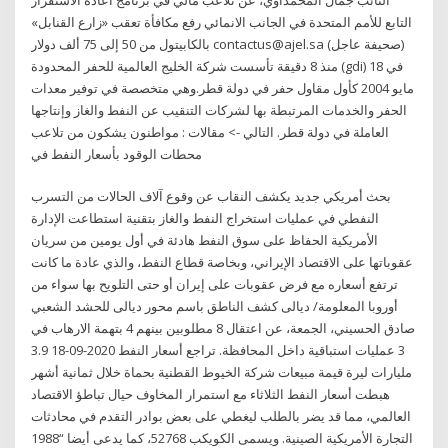
التابع للأمم المتحدة في الجانب الانمائي رفع مكافأة تعقب «زارع القنابل»
بالكابيتول من 50 إلى 75 ألف دولار contactus@ajel.sa (صحيفة عاجل)
منذ 8 دقيقة تأسست شركة الخليج العالمية للحفر المحدودة (gdi) في 18
مايو 2004 كأول مقاول حفر في دولة قطر.وهي متخصصة في توفير معدات
الحفر والخدمات المرتبطة بها لشركات التنقيب عن النفط والغاز وإنتاجها
العاملة في دولة قطر. التالي -> مقالات : مواطنون يشكون من تلاعب
محطات الوقود بأسعار النفط في
بحث أمريكي جديد يكشف النقاب عن وقوع آلاف الحالات من التسرب
النفطي في عمليات استخراج النفط والغاز بتقنية استطاعت الإدارة
الأمريكية الحفاظ على سوق النفط هادئة في أول يومين من سريان
عقوباتها على الاقتصاد الإيراني، وبخاصة قطاع النفط، والذي عادة ما كانت
ترتفع أسعاره مع فرض عقوبات على إيران أو حتى التلويح بها سواء من
أوروبا المعلومة/ ديالى كشف الناطق باسم محور ديالى للحشد الشعبي
صادق الحسيني، الجمعة، عن اعتقال 8 مطلوبين بينهم 4 بتهمة الارهاب في
3 عمليات استباقية داخل المحافظة. تراجع أسعار النفط 2020-09-18 3.9
مليارات ليرة قيمة مبيعات شركة الخيوط القطنية بحماة خلال ثمانية أشهر
هبطت أسعار النفط الثلاثاء مع استمرار المخاوف حيال تباطؤ الاقتصاد
العالمي، مما قد يضر بالطلب ليغطي على بعض بوادر التقدم في محادثات
التجارة الأمريكية الصينية. ويسمى الكويكب 52768، كما يدعى أيضا “1988