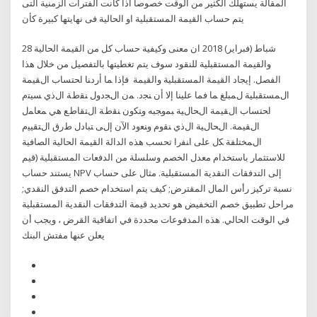
المقالة يستهلك الكثير من الوقت خصوصأ اذا كانت الفترات الزمنية التى
يتم حساب القيمة المستقبلية او الحالية فى نهايتها كبيرة كأن
28 شباط (فبراير) 2018 ان معنى وكيفية حساب كل من القيمة الحالية
والقيمة المستقبلية للنقود سوف يتم تغطيتها بالتفصيل من خلال هذا
الفصل. إيجاد القيمة المستقبلية والقيمة ﻓﺈﺫﺍ ﻤﺎ ﺃﺭﺩﻨﺎ ﺍﺤﺘﺴﺎﺏ ﺍﻝﻘﻴﻤﺔ
ﺍﻝﻤﺴﺘﻘﺒﻠﻴﺔ ﻝﻤﺒﻠﻎ ﻤﺎ ﻓﻤﺎ ﻋﻠﻴﻨﺎ ﺇﻻ ﺃﻥ ﻨﺠﺩ. ﻤﻥ ﺍﻝﺠﺩﻭل ﻨﻘﻁﺔ ﺍﻝﺫﻱ ﺴﻴﺘﻡ
ﺍﺤﺘﺴﺎﺏ ﺍﻝﻘﻴﻤﺔ ﺍﻝﺤﺎﻝﻴﺔ ﺒﻤﻭﺠﺒﻪ ﻭﺘﻜﻭﻥ ﻨﻘﻁﺔ ﺍﻝﺘﻘﺎﻁﻊ ﻫﻲ ﻤﻌﺎﻤل
ﺍﻝﻘﻴﻤﺔ. ﺍﻝﺤﺎﻝﻴﺔ ﺍﻝﺫﻱ ﻨﻘﻭﻡ ﻭﻨﻌﻭﺩ ﺍﻵﻥ ﺇﻝﻰ ﺘﺒﺎﺩل ﻁﺭﻕ ﺍﻝﺘﻘﻴﻴﻡ
ﺍﻝﻤﺨﺘﻠﻔﺔ ﻜل ﻋﻠﻰ ﺍﻨﻔﺭﺍ تحسب هذه الدالة القيمة الحالية الصافية
للاستثمار باستخدام معدل الخصم وسلسلة من الدفعات المستقبلية (قيم
يستند حساب NPV إلى التدفقات النقدية المستقبلية. مثال على حساب
نسبة تركيز رأس المال المقترض; كيف يتم استخدام خصم التدفق النقدي;
مراحل تطبيق خصم التخفيض هو تحديد قيمة التدفقات النقدية المستقبلية
في الوقت الحالي. هذه المدفوعات محددة في اتفاقية القرض ، ويجب أن
يعلن عنها مفتش البنك