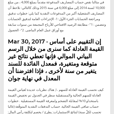
في مثالنا نقص حساب المصاريف المدفوعة مقدماً بمبلغ 4,000 ، من مبلغ
10,000 لسنة 2014 إلى مبلغ 6,000 في سنة 2015 وذلك كالتالي: نلاحظ أن
المصاريف التشغيلية أكبر من المدفوعات النقدية كما يلي: خطوات تدقيق
ومراجعة الحسابات الجزء الأول: 1- الإجراءات العامة لتدقيق الحسابات
وتتضمن : 1"- مطابقة الرصيد الافتتاحي للأرباح المجمعة من سنوات سابقة
مع أوراق عمل العام الماضى. 2"- الحصول
Mar 30, 2017 · إن التقييم على أساس
القيمة العادلة كما سنرى من خلال الرسم
البياني الموالي فإنها تعطي نتائج غير
متوقعة ومتغيرة، فمعدل الفائدة للسند
يتغير من سنة لأخرى ، فإذا افترضنا أن
المعدل في نهاية جوان
كيف نحسب القيمة العادلة للسهم ..!, هناك نظريات عديدة لقياس القيمة
العادلة للسهم الحالية والمستقبلية سطر في الجدول تم تخفيض القيمة
باستخداو 10% لمقابلة التضخم ولمعرفة القيمة المستقبلية . خطوات
حساب صافى القيمة الحالية. حساب التدفقات النقدية المتوقّعة (غالبا
تحسب لكلّ سنة) لنتائج الاستثمارات; يطرح / يخصم لتكلفة رأس المال;