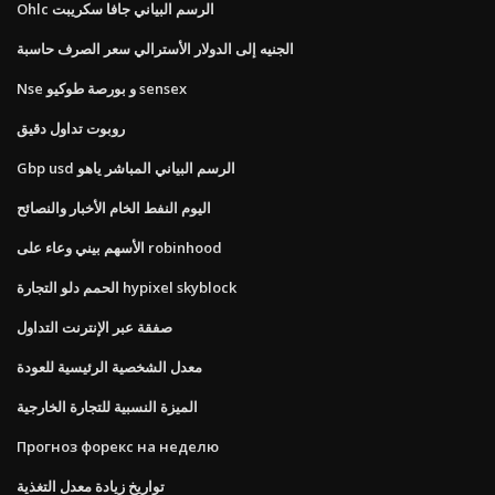
Ohlc الرسم البياني جافا سكريبت
الجنيه إلى الدولار الأسترالي سعر الصرف حاسبة
Nse و بورصة طوكيو sensex
روبوت تداول دقيق
Gbp usd الرسم البياني المباشر ياهو
اليوم النفط الخام الأخبار والنصائح
الأسهم بيني وعاء على robinhood
الحمم دلو التجارة hypixel skyblock
صفقة عبر الإنترنت التداول
معدل الشخصية الرئيسية للعودة
الميزة النسبية للتجارة الخارجية
Прогноз форекс на неделю
تواريخ زيادة معدل التغذية