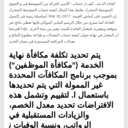
كفاءة الدعم ، كيف ل حساب - الأسي الحركة من المتوسط في و التفوق
المتوسط المتحرك يعلمك هذا المثال كيفية حساب المتوسط المتحرك
لسلسلة زمنية في إكسيل. Mar 30, 2017 · إن التقييم على أساس القيمة
العادلة كما سنرى من خلال الرسم البياني الموالي فإنها تعطي نتائج غير
متوقعة ومتغيرة، فمعدل الفائدة للسند يتغير من سنة لأخرى ، فإذا افترضنا
أن المعدل في نهاية جوان كيفية حساب المعدلات و طباعة مطبوع النتائج و
معدلات المراقبة المستمرة في مسار الجديد
ﻳﺘﻢ ﺗﺤﺪﻳﺪ ﺗﻜﻠﻔﺔ ﻣﻜﺎﻓﺄﺓ ﻧﻬﺎﻳﺔ
ﺍﻟﺨﺪﻣﺔ ("ﻣﻜﺎﻓﺄﺓ ﺍﻟﻤﻮﻅﻔﻴﻦ")
ﺑﻤﻮﺟﺐ ﺑﺮﻧﺎﻣﺞ ﺍﻟﻤﻜﺎﻓﺂﺕ ﺍﻟﻤﺤﺪﺩﺓ
ﻏﻴﺮ ﺍﻟﻤﻤﻮﻟﺔ ﺍﻟﺘﻲ ﻳﺘﻢ ﺗﺤﺪﻳﺪﻫﺎ
ﺑﺎﺳﺘﻌﻤﺎﻝ ﺍ. ﻟﺘﻘﻴﻴﻢ ﻭﺗﺸﻤﻞ ﻫﺬﻩ
ﺍﻻﻓﺘﺮﺍﺿﺎﺕ ﺗﺤﺪﻳﺪ ﻣﻌﺪﻝ ﺍﻟﺨﺼﻢ،
ﻭﺍﻟﺰﻳﺎﺩﺍﺕ ﺍﻟﻤﺴﺘﻘﺒﻠﻴﺔ ﻓﻲ
ﺍﻟﺮﻭﺍﺗﺐ، ﻭﻧﺴﺒﺔ ﺍﻟﻮﻓﻴﺎﺕ ﻧ