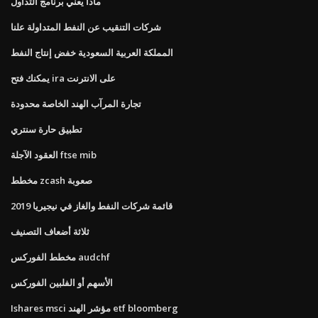
ماذا يعني برنامج التداول
شركات التنقيب عن النفط المتداولة علنا
المملكة العربية السعودية خفض إنتاج النفط
يمكنك فتح ira على الانترنت
تجارة المرآب الهند الخاصة محدودة
تطبيق حارة سنتري
العقود الآجلة ftse mib
مخطط zcash صعوبة
قائمة شركات النفط والغاز في نيجيريا 2019
ثلاثة أضعاف التصنيف
مخطط الفوركس audchf
الأسهم أو الفلبين الفوركس
Ishares msci مؤشر الهند etf bloomberg