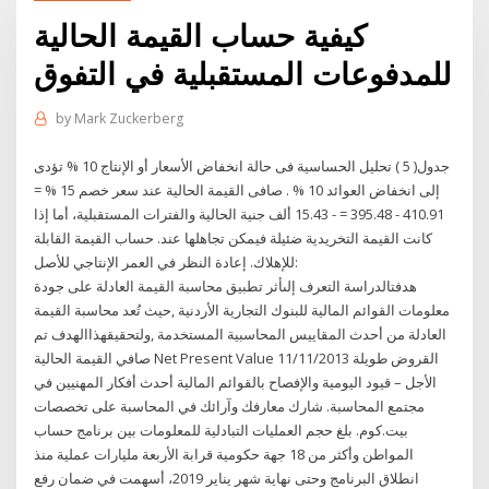
كيفية حساب القيمة الحالية
للمدفوعات المستقبلية في التفوق
by
Mark Zuckerberg
جدول( 5 ) تحليل الحساسية فى حالة انخفاض الأسعار أو الإنتاج 10 % تؤدى
إلى انخفاض العوائد 10 % . صافى القيمة الحالية عند سعر خصم 15 % =
410.91 - 395.48 = - 15.43 ألف جنية الحالية والفترات المستقبلية، أما إذا
كانت القيمة التخريدية ضئيلة فيمكن تجاهلها عند. حساب القيمة القابلة
للإهلاك. إعادة النظر في العمر الإنتاجي للأصل:
هدفتالدراسة التعرف إلىأثر تطبيق محاسبة ﺍﻟﻘﻴﻤﺔ ﺍﻟﻌﺎﺩﻟﺔ ﻋﻠﻰ جودة
معلومات القوائم المالية للبنوك التجارية الأردنية ,حيث تُعد محاسبة القيمة
العادلة من أحدث المقاييس المحاسبية المستخدمة ,ولتحقيقهذاالهدف تم
صافي القيمة الحالية Net Present Value 11/11/2013 القروض طويلة
الأجل – قيود اليومية والإفصاح بالقوائم المالية أحدث أفكار المهنيين في
مجتمع المحاسبة. شارك معارفك وآرائك في المحاسبة على تخصصات
بيت.كوم. بلغ حجم العمليات التبادلية للمعلومات بين برنامج حساب
المواطن وأكثر من 18 جهة حكومية قرابة الأربعة مليارات عملية منذ
انطلاق البرنامج وحتى نهاية شهر يناير 2019، أسهمت في ضمان رفع