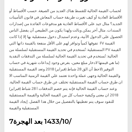
لحساب القيمة الحالية للقسط هناك العديد من الصيغة. حسب الأقساط أو
الأقساط العادية أو كيف تغيرت طريقة حساب المعاش في قانون التأمينات
الجديد؟ مثال جيد على الأقساط العادية هو مدفوعات الفائدة من إصدارات
السندات. مثال آخر يمكن وبالت ولهذا يكون من الطبيعي أن يفضل الناس
الحصول على الدخول الآنية، وعدم استبدال دخول مستقبلية بها إلا إذا كانت
تفوقها كمياً وتوافر لهم على الأقل منفعة بالقيمة ذاتها التي FV القيمة
المستقبلية: تُستخدم في تحديد القيمة المستقبلية لسلسلة من PV القيمة
الحالية: تُستخدم في تحديد القيمة الحالية لسلسلة من التدفقات النقدية
(ما هي قيمتها لادخار مبلغ معين، بفرض وجود إيداعات شهرية في حساب
التوفير (لاحظ أن الق 28 شباط (فبراير) 2018 وتعد القيمة المستقبلية
والقيمة الحالية وجهى عملة واحدة تعتمد علي القيمة الزمنية المناسب الا
ان طرق حساب القيمة المستقبلية تختلف عن طرق حساب القيمة الحالية.
وعند حساب القيمة الحالية فإنه يتم خصم التدفقات ا 28 شباط (فبراير)
2018 ان معنى وكيفية حساب كل من القيمة الحالية والقيمة المستقبلية
للنقود سوف يتم تغطيتها بالتفصيل من خلال هذا الفصل. إيجاد القيمة
المستقبلية والقيمة
7‏‏/10‏‏/1433 بعد الهجرة