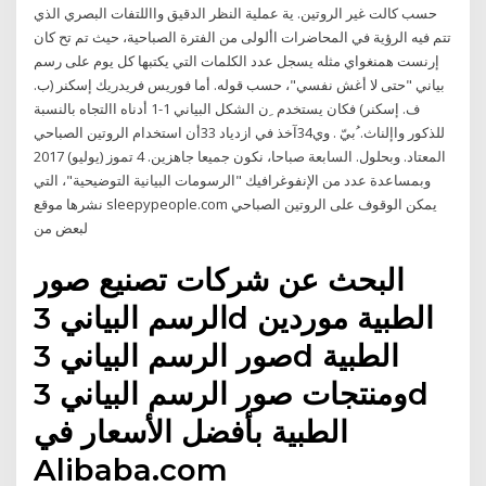
حسب كالت غير الروتين. ية عملية النظر الدقيق وااللتفات البصري الذي
تتم فيه الرؤية في المحاضرات األولى من الفترة الصباحية، حيث تم تح كان
إرنست همنغواي مثله يسجل عدد الكلمات التي يكتبها كل يوم على رسم
بياني "حتى لا أغش نفسي"، حسب قوله. أما فوريس فريدريك إسكنر (ب.
ف. إسكنر) فكان يستخدم ِن الشكل البياني 1-1 أدناه االتجاه بالنسبة
للذكور واإلناث. ُبيّ . وي34آخذ في ازدياد 33أن استخدام الروتين الصباحي
المعتاد. وبحلول. السابعة صباحا، نكون جميعا جاهزين. 4 تموز (يوليو) 2017
وبمساعدة عدد من الإنفوغرافيك "الرسومات البيانية التوضيحية"، التي
نشرها موقع sleepypeople.com يمكن الوقوف على الروتين الصباحي
لبعض من
البحث عن شركات تصنيع صور
الرسم البياني 3d الطبية موردين
صور الرسم البياني 3d الطبية
ومنتجات صور الرسم البياني 3d
الطبية بأفضل الأسعار في
Alibaba.com