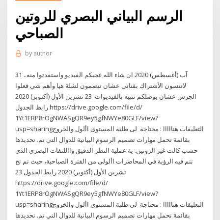
الرسم البياني البصري للروتين
الصباحي
by
author
31 آب (أغسطس) 2020 ان شاء الله عجبكم الفيديو واستفدتوا منه..
لاتنسون الأشتراك بقناتي عشان تنضمون لشلة هيا وأهم شي فعلوا
الجرس عشان يوصلكم تنبيه بالفيديوات 23 تشرين الأول (أكتوبر) 2020
رابط الجدول https://drive.google.com/file/d/
1Yt1ERP8rOgNWASgQR9ey5gfNWYe80GLF/view?
usp=sharingالتعليقات هنااااا : محتاجة لى طلبة المستوى األول والخروج
بقائمة تحمل مهارات تصميم الرسوم البيانية للدوال التي تم. تحديدها
حسب كالت غير الروتين. ية عملية النظر الدقيق وااللتفات البصري الذي
تتم فيه الرؤية في المحاضرات األولى من الفترة الصباحية، حيث تم تح
23 تشرين الأول (أكتوبر) 2020 رابط الجدول
https://drive.google.com/file/d/
1Yt1ERP8rOgNWASgQR9ey5gfNWYe80GLF/view?
usp=sharingالتعليقات هنااااا : محتاجة لى طلبة المستوى األول والخروج
بقائمة تحمل مهارات تصميم الرسوم البيانية للدوال التي تم. تحديدها