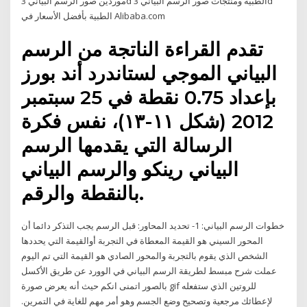
موردين صور الرسم البياني 3d الطبية ومنتجات صور الرسم البياني 3d
الطبية بأفضل الأسعار في Alibaba.com
تقدم القراءة الناتجة من الرسم
البياني الموجي لستاندرد أند بورز
بإعداد 0.75 نقطة في 25 سبتمبر
2012 (شكل ١١-١٣)، نفس فكرة
الرسالة التي يقدمها الرسم
البياني رينكو والرسم البياني
بالنقطة والرقم.
خطوات الرسم البياني: 1- تحديد المحاور: قبل الرسم يجب التذكر دائما أن
المحور السيني هو القيمة المعطاة في التجربة أوالقيمة التي يحددها
الشخص الذي يقوم بالتجربة والمحور الصادي هو القيمة التي تم اليوم
عملت شرح مبسط لطريقة الرسم البياني في الوورد عن طريق الأكسل
بالصور اتمنى انكم حيث أنه يعرض صورة gif للروتين الذي ستفعله
لإعطائك مرجعية وتصحيح وضع الجسم وهو أمر مهم للغاية في التمرين.