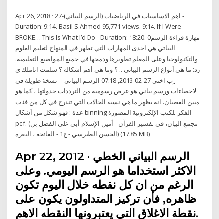
Apr 26, 2018 · 27-اهم الاساسيات في الرياضيات (الرسم البياني) -
Duration: 9:14. Basil S.Ahmed 95,771 views. 9:14. If I Were
BROKE… This Is What I’d Do - Duration: 18:20. 0مهارة قراءة الرسم
البياتي هي احدى المهارات التي تظهر في المنهاج لتعليم العلوم
والتكنولوجيا وعلى المعلم تطويرها ودمجها في جميع المواضيع التعليمية.
رد: ما هى أنواع الرسم البيانى .. ؟ وما هى أهم أشكاله ؟ سلمت اناملك ي
رب اختي 27-02-2013, 07:18 الرسم البياني -- نسخة طويلة في
الاحصاءات ورسم بياني هو عرض رسومية من الترددات جدولتها ، كما هو
مبين القضبان. انه يظهر ما هي نسبة الحالات التي تندرج في كل من فئات
عدة : فهو شكل من أشكال binning الفكر للكتب الإلكترونية المصورة
pdf. (مجمع البيان، في تفسير القرآن - أمين الإسلام أبي علي الفضل بن
الحسن الطبرسي - ج1 - الفاتحة ، البقرة) (17.85 MB)
Apr 22, 2012 · الرسم البياني الخطي
الاكثر استخداما هو الرسم اليومي. وعلى
الرغم من ان كل نقطه خلال اليوم تكون
ظاهره, فأن تركيز المتداولون يكون على
نقطة الاغلاق التي يعتبرونها النقطه الاهم.