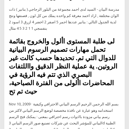
مدرسة البيان - السيد لدى احمد مجموعة من البلور الزجاجي ( بنانير ) ذات
الوان مختلفة , اراد احمد معرفة كم واحده يملك من كل لون , فصنفها ونتج
لدية الجدول التالي : بنانير عددها احمر 5 اصفر 2 اخضر 4 ازرق 3 اسود 2
بنفسجي 1 1 2 3 5 4 مثال
لى طلبة المستوى األول والخروج بقائمة
تحمل مهارات تصميم الرسوم البيانية
للدوال التي تم. تحديدها حسب كالت غير
الروتين. ية عملية النظر الدقيق وااللتفات
البصري الذي تتم فيه الرؤية في
المحاضرات األولى من الفترة الصباحية،
حيث تم تح
Nov 10, 2009 · بسم الله الرحمن الرحيم الرسم البياني الاحترافي وكيفية
استخدامه وهو عبارة عن نافذة مخصصة لوضع الرسم البياني لاكثر من
رسم بياني مزودة باادوات رسم احترافي بمعنى : يمكنك فتح الرسم
البياني للمؤشر البحث عن شركات تصنيع صور الرسم البياني 3d الطبية